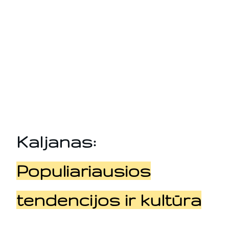
1/21/2026
Kaip pasirinkti geriausius angliukus
kaljanams: Black Cocos atsiliepimai
Įvadas: Kodėl svarbu pasirinkti tinkamus
angliukus? Kaljanas yra neatsiejama dalis
daugelio kultūrų. Dėl savo dūmų aromato
ir socialinių aspektų, kaljanų…
1/6/2026
Kaljanas:
Populiariausios
tendencijos ir kultūra