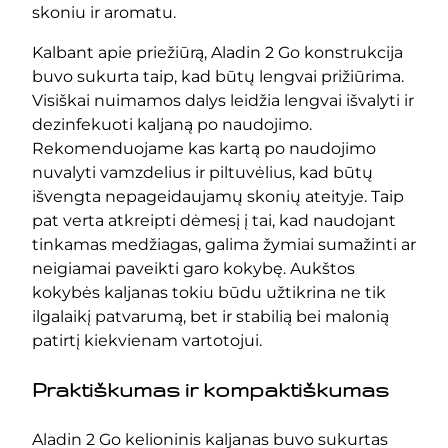
skoniu ir aromatu.
Kalbant apie priežiūrą, Aladin 2 Go konstrukcija
buvo sukurta taip, kad būtų lengvai prižiūrima.
Visiškai nuimamos dalys leidžia lengvai išvalyti ir
dezinfekuoti kaljaną po naudojimo.
Rekomenduojame kas kartą po naudojimo
nuvalyti vamzdelius ir piltuvėlius, kad būtų
išvengta nepageidaujamų skonių ateityje. Taip
pat verta atkreipti dėmesį į tai, kad naudojant
tinkamas medžiagas, galima žymiai sumažinti ar
neigiamai paveikti garo kokybę. Aukštos
kokybės kaljanas tokiu būdu užtikrina ne tik
ilgalaikį patvarumą, bet ir stabilią bei malonią
patirtį kiekvienam vartotojui.
Praktiškumas ir kompaktiškumas
Aladin 2 Go kelioninis kaljanas buvo sukurtas