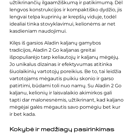
užtikrinančių ilgaamžiškumą ir patikimumą. Dėl
lengvos konstrukcijos ir kompaktiško dydžio, jis
lengvai telpa kuprinių ar krepšių viduje, todėl
idealiai tinka stovyklavimui, kelionėms ar net
kasdieniam naudojimui.
Kilęs iš garsios Aladin kaljanų gamybos
tradicijos, Aladin 2 Go kaljanas greitai
išpopuliarėjo tarp keliautojų ir kaljanų mėgėjų.
Jo unikalus dizainas ir efektyvumas atitinka
šiuolaikinių vartotojų poreikius. Be to, tai leidžia
vartotojams mėgautis puikiu skonio ir garso
patirtimi, būdami toli nuo namų. Su Aladin 2 Go
kaljanu, kelionių ir laisvalaikio akimirkos gali
tapti dar malonesnėmis, užtikrinant, kad kaljano
mėgėjai galės mėgautis savo pomėgiu bet kur
ir bet kada.
Kokybė ir medžiagų pasirinkimas