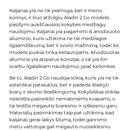
Kaljanas yra ne tik pramoga, bet ir meno
kūrinys, ir šiuo atžvilgiu Aladin 2 Go modelis
pasižymi aukščiausios kokybės medžiagų
naudojimu. Kaljanai yra pagaminti iš anodizuoto
aliuminio, kuris užtikrina ne tik medžiagos
ilgaamžiškumą, bet ir svorio mažinimą, todėl šis
modelis puikiai tinka keliautojams. Anodizuotas
aliuminis yra atsparus korozijai, o tai yra itin
svarbu ilgalaikiam naudojimui, ypač kelionėse.
Be to, Aladin 2 Go naudoja stiklą, kuris yra ne tik
estetiškai patrauklus, bet ir padeda išlaikyti
švarų ir skonio išraiškingumą. Kokybiškas stiklas
neleidžia pasireikšti nemaloniems kvapams, o
tai leidžia mėgautis švaresniu ir ryškesniu garu.
Materialių pasirinkimas taip pat užtikrina, kad
kaljanas gerai laikys šilumą, todėl garinimo
metu vartotojai gali mėgautis nuoseklesniu