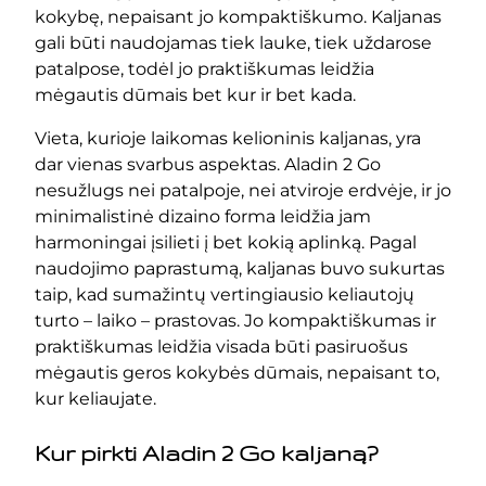
kokybę, nepaisant jo kompaktiškumo. Kaljanas
gali būti naudojamas tiek lauke, tiek uždarose
patalpose, todėl jo praktiškumas leidžia
mėgautis dūmais bet kur ir bet kada.
Vieta, kurioje laikomas kelioninis kaljanas, yra
dar vienas svarbus aspektas. Aladin 2 Go
nesužlugs nei patalpoje, nei atviroje erdvėje, ir jo
minimalistinė dizaino forma leidžia jam
harmoningai įsilieti į bet kokią aplinką. Pagal
naudojimo paprastumą, kaljanas buvo sukurtas
taip, kad sumažintų vertingiausio keliautojų
turto – laiko – prastovas. Jo kompaktiškumas ir
praktiškumas leidžia visada būti pasiruošus
mėgautis geros kokybės dūmais, nepaisant to,
kur keliaujate.
Kur pirkti Aladin 2 Go kaljaną?