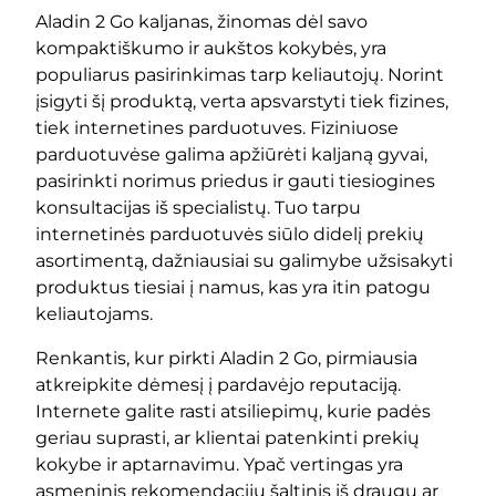
Aladin 2 Go kaljanas, žinomas dėl savo
kompaktiškumo ir aukštos kokybės, yra
populiarus pasirinkimas tarp keliautojų. Norint
įsigyti šį produktą, verta apsvarstyti tiek fizines,
tiek internetines parduotuves. Fiziniuose
parduotuvėse galima apžiūrėti kaljaną gyvai,
pasirinkti norimus priedus ir gauti tiesiogines
konsultacijas iš specialistų. Tuo tarpu
internetinės parduotuvės siūlo didelį prekių
asortimentą, dažniausiai su galimybe užsisakyti
produktus tiesiai į namus, kas yra itin patogu
keliautojams.
Renkantis, kur pirkti Aladin 2 Go, pirmiausia
atkreipkite dėmesį į pardavėjo reputaciją.
Internete galite rasti atsiliepimų, kurie padės
geriau suprasti, ar klientai patenkinti prekių
kokybe ir aptarnavimu. Ypač vertingas yra
asmeninis rekomendacijų šaltinis iš draugų ar