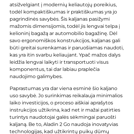
atsižvelgiant į modernių keliautojų poreikius,
todėl kompaktiškumas ir praktiškumas yra jo
pagrindinės savybės. Šis kaljanas pasižymi
mažomis dimensijomis, todėl jis lengvai telpa į
kelioninį bagažą ar automobilio bagažinę. Dėl
savo ergonomiškos konstrukcijos, kaljanas gali
būti greitai surenkamas ir paruošiamas naudoti,
kas yra itin svarbu keliaujant. Ypač mažos dalys
leidžia lengvai laikyti ir transportuoti visus
komponentus, tai dar labiau praplečia
naudojimo galimybes.
Paprastumas yra dar viena esminė šio kaljano
uso savybė. Jo surinkimas reikalauja minimalios
laiko investicijos, o proceso aiškiai aprašytos
instrukcijos užtikrina, kad net ir mažai patirties
turintys naudotojai galės sėkmingai paruošti
kaljaną. Be to, Aladin 2 Go naudoja inovatyvias
technologijas, kad užtikrintų puikų dūmų